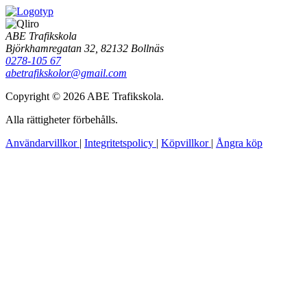
ABE Trafikskola
Björkhamregatan 32, 82132 Bollnäs
0278-105 67
abetrafikskolor@gmail.com
Copyright © 2026 ABE Trafikskola.
Alla rättigheter förbehålls.
Användarvillkor
|
Integritetspolicy
|
Köpvillkor
|
Ångra köp