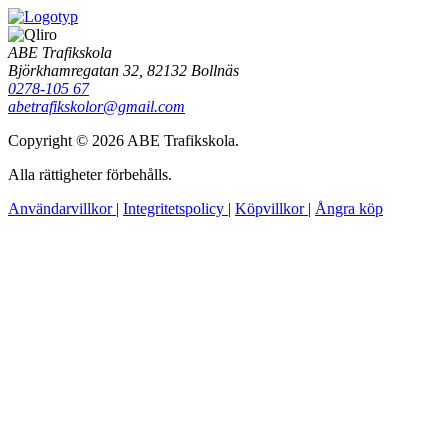
ABE Trafikskola
Björkhamregatan 32, 82132 Bollnäs
0278-105 67
abetrafikskolor@gmail.com
Copyright © 2026 ABE Trafikskola.
Alla rättigheter förbehålls.
Användarvillkor
|
Integritetspolicy
|
Köpvillkor
|
Ångra köp