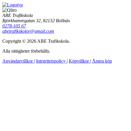
ABE Trafikskola
Björkhamregatan 32, 82132 Bollnäs
0278-105 67
abetrafikskolor@gmail.com
Copyright © 2026 ABE Trafikskola.
Alla rättigheter förbehålls.
Användarvillkor
|
Integritetspolicy
|
Köpvillkor
|
Ångra köp