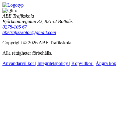
ABE Trafikskola
Björkhamregatan 32, 82132 Bollnäs
0278-105 67
abetrafikskolor@gmail.com
Copyright © 2026 ABE Trafikskola.
Alla rättigheter förbehålls.
Användarvillkor
|
Integritetspolicy
|
Köpvillkor
|
Ångra köp