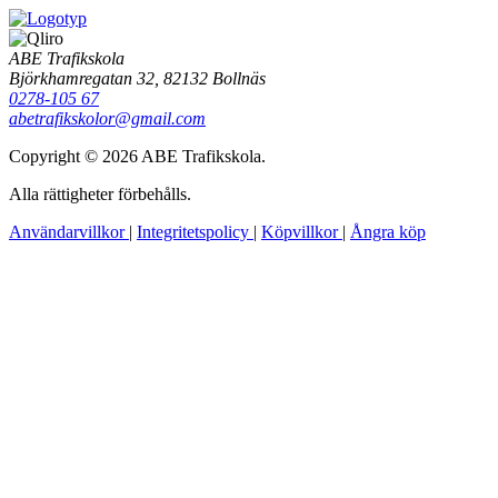
ABE Trafikskola
Björkhamregatan 32, 82132 Bollnäs
0278-105 67
abetrafikskolor@gmail.com
Copyright © 2026 ABE Trafikskola.
Alla rättigheter förbehålls.
Användarvillkor
|
Integritetspolicy
|
Köpvillkor
|
Ångra köp