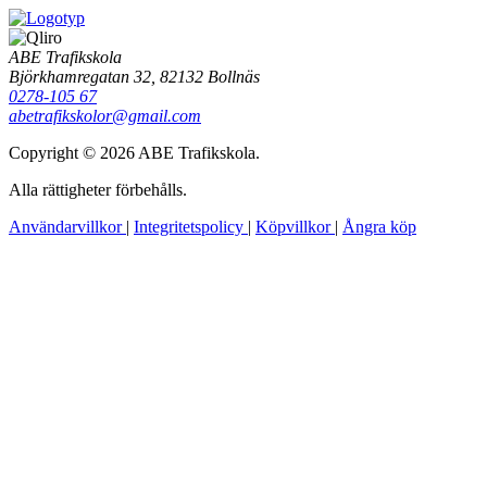
ABE Trafikskola
Björkhamregatan 32, 82132 Bollnäs
0278-105 67
abetrafikskolor@gmail.com
Copyright © 2026 ABE Trafikskola.
Alla rättigheter förbehålls.
Användarvillkor
|
Integritetspolicy
|
Köpvillkor
|
Ångra köp