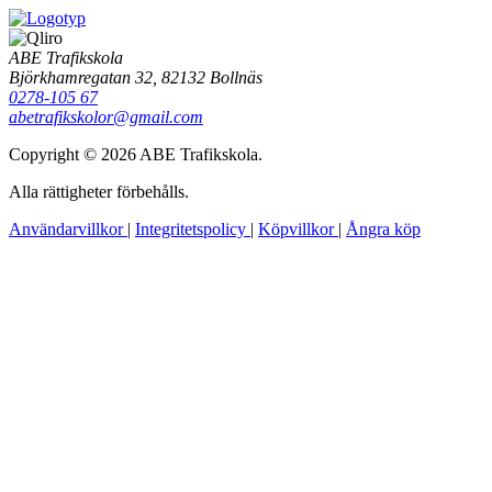
ABE Trafikskola
Björkhamregatan 32, 82132 Bollnäs
0278-105 67
abetrafikskolor@gmail.com
Copyright © 2026 ABE Trafikskola.
Alla rättigheter förbehålls.
Användarvillkor
|
Integritetspolicy
|
Köpvillkor
|
Ångra köp